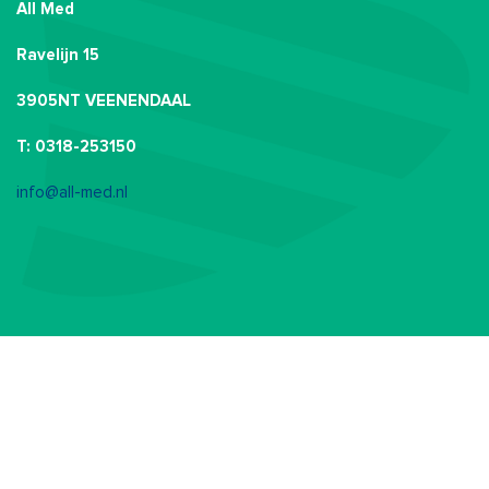
All Med
Ravelijn 15
3905NT VEENENDAAL
T: 0318-253150
info@all-med.nl