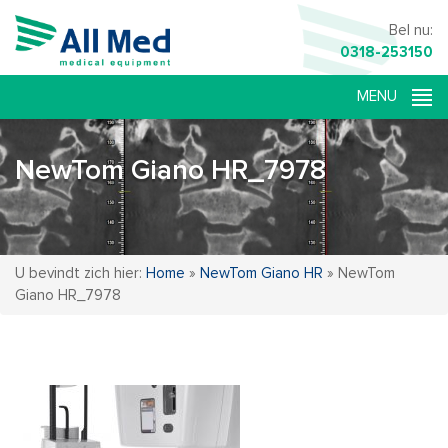
Bel nu:
0318-253150
NewTom Giano HR_7978
U bevindt zich hier:
Home
»
NewTom Giano HR
»
NewTom
Giano HR_7978