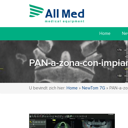
Home
Ne
PAN-a-zona-con-impia
U bevindt zich hier:
Home
»
NewTom 7G
»
PAN-a-zo