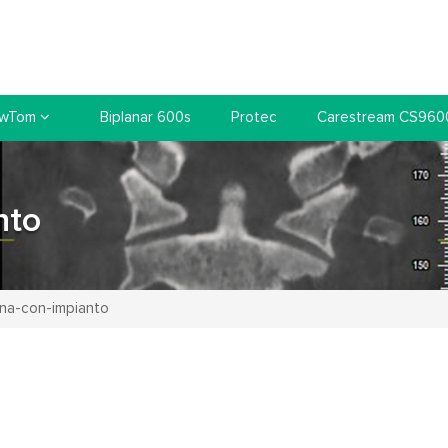
wTom
Biplanar 600s
Protec
Carestream CS960
nto
na-con-impianto