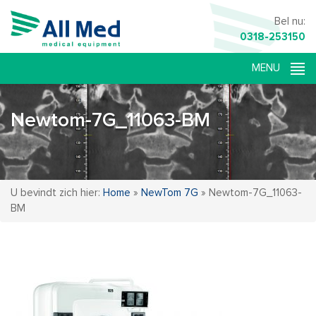
Bel nu:
0318-253150
Newtom-7G_11063-BM
U bevindt zich hier:
Home
»
NewTom 7G
»
Newtom-7G_11063-
BM