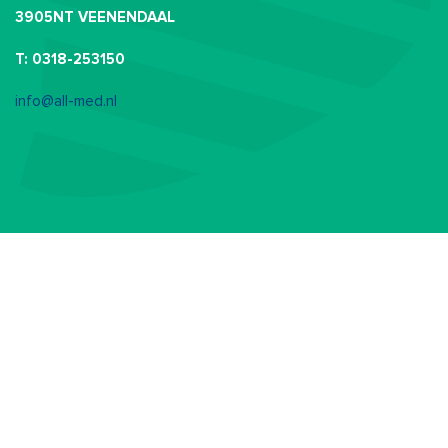
3905NT VEENENDAAL
T: 0318-253150
info@all-med.nl