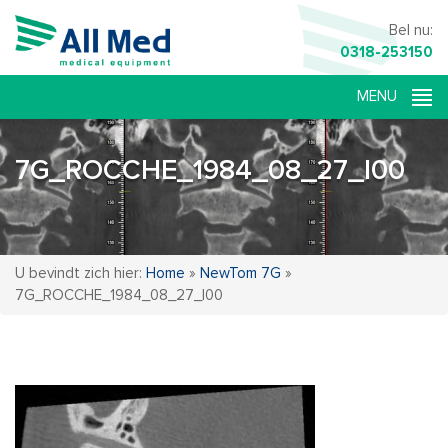
Bel nu:
0318-253150
7G_ROCCHE_1984_08_27_I00
U bevindt zich hier:
Home
»
NewTom 7G
»
7G_ROCCHE_1984_08_27_I00