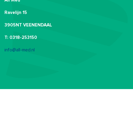
All Med
Ravelijn 15
3905NT VEENENDAAL
T: 0318-253150
info@all-med.nl