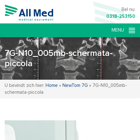
Bel nu:
0318-253150
7G-N10_005mb-schermata-
piccola
U bevindt zich hier:
Home
»
NewTom 7G
»
7G-N10_005mb-
schermata-piccola