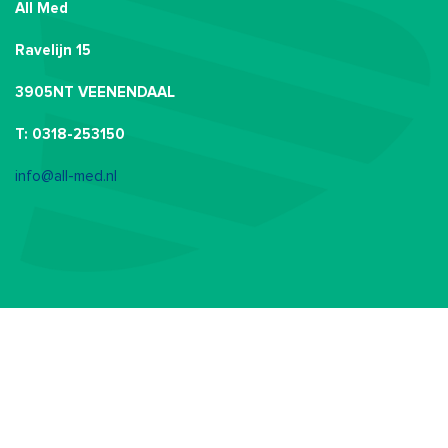
All Med
Ravelijn 15
3905NT VEENENDAAL
T: 0318-253150
info@all-med.nl