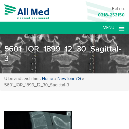
Bel nu:
0318-253150
5601_IOR_1899_12_30_Sagittal-
3
U bevindt zich hier:
Home
»
NewTom 7G
»
5601_IOR_1899_12_30_Sagittal-3