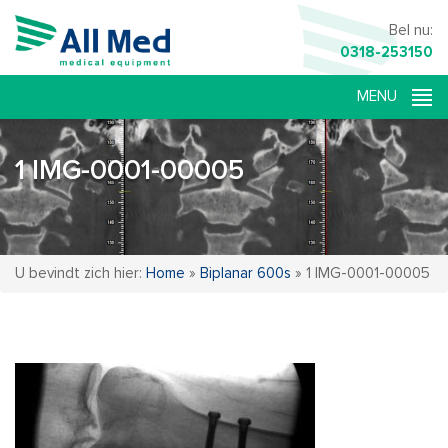
Bel nu:
0318-253150
1 IMG-0001-00005
U bevindt zich hier:
Home
»
Biplanar 600s
»
1 IMG-0001-00005